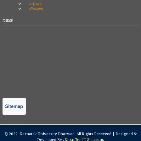
ಐ.ಕ್ವಿ.ಎ.ಸಿ
ಸೌಲಭ್ಯಗಳು
ನಕಾಶ
Sitemap
2022.
Karnatak University Dharwad
. All Rights Reserved | Designed &
Developed By :
SmarTec IT Solutions