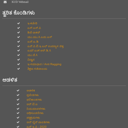
KUD Webmail
ತ್ವರಿತ ಕೊಂಡಿಗಳು
ಇ-ಕಚೇರಿ
ಎಸ್.ಎಸ್.ಪಿ
ಡಿಜಿ ಲಾಕರ್
ಯು.ಯು.ಸಿ.ಎಮ.ಎಸ್
ಎನ್.ಎ.ಡಿ
ಎನ್.ಪಿ.ಟಿ.ಇ.ಎಲ್‌ ಉಪನ್ಯಾಸ ಚಿತ್ರ
ಎಮ್.ಎಚ್.ಆರ್.ಡಿ.ಸಿ
ಯು.ಜಿ.ಸಿ
ವಿದ್ವಾನ
ಇ-ಸಮಾಧಾನ / Anti Ragging
ಶಿಕ್ಷಣ ಸಚಿವಾಲಯ
ಆಡಳಿತ
ಆಡಳಿತ
ಪ್ರವೇಶಗಳು
ಫಲಿತಾಂಶಗಳು
ಆರ್.ಟಿ.ಐ
ನಿಯಮಾವಳಿಗಳು
ಅಧಿಸೂಚನೆಗಳು
ಪಠ್ಯಕ್ರಮಗಳು
ಆನ್‌ ಲೈನ್‌ ಪಾವತಿಗಳು
ಎನ್.ಇ.ಪಿ - 2020