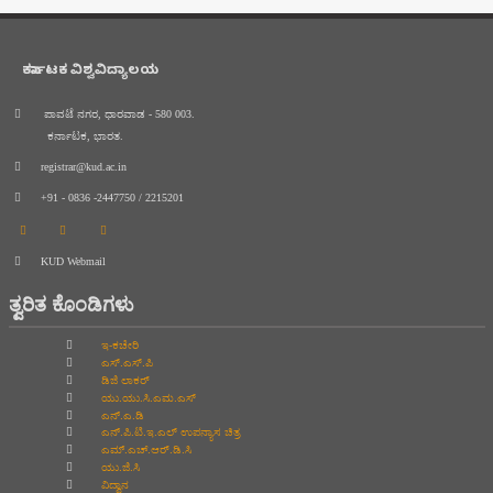
ಕರ್ನಾಟಕ ವಿಶ್ವವಿದ್ಯಾಲಯ
ಪಾವಟೆ ನಗರ, ಧಾರವಾಡ - 580 003.
ಕರ್ನಾಟಕ, ಭಾರತ.
registrar@kud.ac.in
+91 - 0836 -2447750 / 2215201
KUD Webmail
ತ್ವರಿತ ಕೊಂಡಿಗಳು
ಇ-ಕಚೇರಿ
ಎಸ್.ಎಸ್.ಪಿ
ಡಿಜಿ ಲಾಕರ್
ಯು.ಯು.ಸಿ.ಎಮ.ಎಸ್
ಎನ್.ಎ.ಡಿ
ಎನ್.ಪಿ.ಟಿ.ಇ.ಎಲ್‌ ಉಪನ್ಯಾಸ ಚಿತ್ರ
ಎಮ್.ಎಚ್.ಆರ್.ಡಿ.ಸಿ
ಯು.ಜಿ.ಸಿ
ವಿದ್ವಾನ