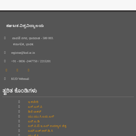
ಕರ್ನಾಟಕ ವಿಶ್ವವಿದ್ಯಾಲಯ
ಪಾವಟೆ ನಗರ, ಧಾರವಾಡ - 580 003.
ಕರ್ನಾಟಕ, ಭಾರತ.
registrar@kud.ac.in
+91 - 0836 -2447750 / 2215201
KUD Webmail
ತ್ವರಿತ ಕೊಂಡಿಗಳು
ಇ-ಕಚೇರಿ
ಎಸ್.ಎಸ್.ಪಿ
ಡಿಜಿ ಲಾಕರ್
ಯು.ಯು.ಸಿ.ಎಮ.ಎಸ್
ಎನ್.ಎ.ಡಿ
ಎನ್.ಪಿ.ಟಿ.ಇ.ಎಲ್‌ ಉಪನ್ಯಾಸ ಚಿತ್ರ
ಎಮ್.ಎಚ್.ಆರ್.ಡಿ.ಸಿ
ಯು.ಜಿ.ಸಿ