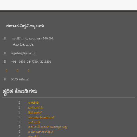
ಕರ್ನಾಟಕ ವಿಶ್ವವಿದ್ಯಾಲಯ
ಪಾವಟೆ ನಗರ, ಧಾರವಾಡ - 580 003.
ಕರ್ನಾಟಕ, ಭಾರತ.
registrar@kud.ac.in
+91 - 0836 -2447750 / 2215201
KUD Webmail
ತ್ವರಿತ ಕೊಂಡಿಗಳು
ಇ-ಕಚೇರಿ
ಎಸ್.ಎಸ್.ಪಿ
ಡಿಜಿ ಲಾಕರ್
ಯು.ಯು.ಸಿ.ಎಮ.ಎಸ್
ಎನ್.ಎ.ಡಿ
ಎನ್.ಪಿ.ಟಿ.ಇ.ಎಲ್‌ ಉಪನ್ಯಾಸ ಚಿತ್ರ
ಎಮ್.ಎಚ್.ಆರ್.ಡಿ.ಸಿ
ಯು.ಜಿ.ಸಿ