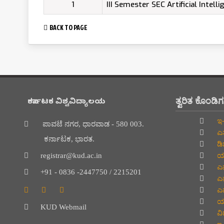
1
III Semester SEC Artificial Intell
BACK TO PAGE
ತ್ವರಿತ ಕೊಂಡಿ
ಕರ್ನಾಟಕ ವಿಶ್ವವಿದ್ಯಾಲಯ
ಇ-
ಪಾವಟೆ ನಗರ, ಧಾರವಾಡ - 580 003.
ಎಸ
ಕರ್ನಾಟಕ, ಭಾರತ.
ಡಿ
ಯು
registrar@kud.ac.in
ಎನ
+91 - 0836 -2447750 / 2215201
ಎನ
ಎಮ
ಯು
KUD Webmail
ವಿದ