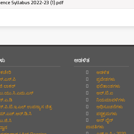
igence Syllabus 2022-23 (1).pdf
ಗಳು
ಆಡಳಿತ
ಕಚೇರಿ
ಆಡಳಿತ
್.ಎಸ್.ಪಿ
ಪ್ರವೇಶಗಳು
ಜಿ ಲಾಕರ್
ಫಲಿತಾಂಶಗಳು
.ಯು.ಸಿ.ಎಮ.ಎಸ್
ಆರ್.ಟಿ.ಐ
್.ಎ.ಡಿ
ನಿಯಮಾವಳಿಗಳು
್.ಪಿ.ಟಿ.ಇ.ಎಲ್‌ ಉಪನ್ಯಾಸ ಚಿತ್ರ
ಅಧಿಸೂಚನೆಗಳು
್.ಎಚ್.ಆರ್.ಡಿ.ಸಿ
ಪಠ್ಯಕ್ರಮಗಳು
ಆನ್‌ ಲೈನ್‌
.ಜಿ.ಸಿ
ಪಾವತಿಗಳು
್ವಾನ
ಎನ್.ಇ.ಪಿ - 2020