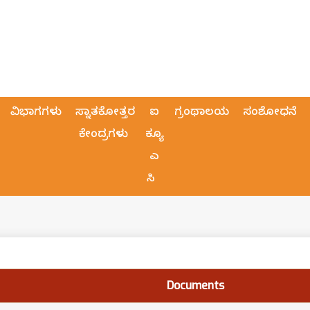
ವಿಭಾಗಗಳು
ಸ್ನಾತಕೋತ್ತರ
ಐ
ಗ್ರಂಥಾಲಯ
ಸಂಶೋಧನೆ
ಕೇಂದ್ರಗಳು
ಕ್ಯೂ
ಎ
ಸಿ
Documents