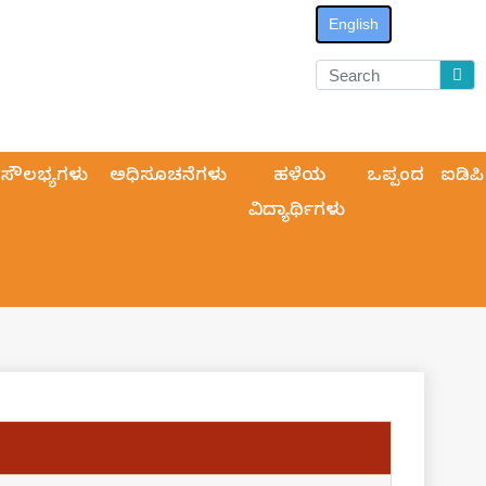
English
ಸೌಲಭ್ಯಗಳು
ಅಧಿಸೂಚನೆಗಳು
ಹಳೆಯ
ಒಪ್ಪಂದ
ಐಡಿಪಿ
ವಿದ್ಯಾರ್ಥಿಗಳು