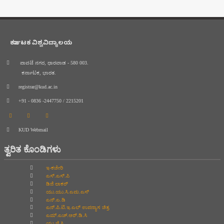
ಕರ್ನಾಟಕ ವಿಶ್ವವಿದ್ಯಾಲಯ
ಪಾವಟೆ ನಗರ, ಧಾರವಾಡ - 580 003.
ಕರ್ನಾಟಕ, ಭಾರತ.
registrar@kud.ac.in
+91 - 0836 -2447750 / 2215201
KUD Webmail
ತ್ವರಿತ ಕೊಂಡಿಗಳು
ಇ-ಕಚೇರಿ
ಎಸ್.ಎಸ್.ಪಿ
ಡಿಜಿ ಲಾಕರ್
ಯು.ಯು.ಸಿ.ಎಮ.ಎಸ್
ಎನ್.ಎ.ಡಿ
ಎನ್.ಪಿ.ಟಿ.ಇ.ಎಲ್‌ ಉಪನ್ಯಾಸ ಚಿತ್ರ
ಎಮ್.ಎಚ್.ಆರ್.ಡಿ.ಸಿ
ಯು.ಜಿ.ಸಿ