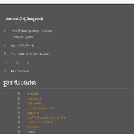
ಕರ್ನಾಟಕ ವಿಶ್ವವಿದ್ಯಾಲಯ
ಪಾವಟೆ ನಗರ, ಧಾರವಾಡ - 580 003.
ಕರ್ನಾಟಕ, ಭಾರತ.
registrar@kud.ac.in
+91 - 0836 -2447750 / 2215201
KUD Webmail
ತ್ವರಿತ ಕೊಂಡಿಗಳು
ಇ-ಕಚೇರಿ
ಎಸ್.ಎಸ್.ಪಿ
ಡಿಜಿ ಲಾಕರ್
ಯು.ಯು.ಸಿ.ಎಮ.ಎಸ್
ಎನ್.ಎ.ಡಿ
ಎನ್.ಪಿ.ಟಿ.ಇ.ಎಲ್‌ ಉಪನ್ಯಾಸ ಚಿತ್ರ
ಎಮ್.ಎಚ್.ಆರ್.ಡಿ.ಸಿ
ಯು.ಜಿ.ಸಿ
ವಿದ್ವಾನ