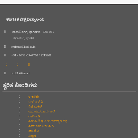
ಕರ್ನಾಟಕ ವಿಶ್ವವಿದ್ಯಾಲಯ
ಪಾವಟೆ ನಗರ, ಧಾರವಾಡ - 580 003.
ಕರ್ನಾಟಕ, ಭಾರತ.
registrar@kud.ac.in
+91 - 0836 -2447750 / 2215201
KUD Webmail
ತ್ವರಿತ ಕೊಂಡಿಗಳು
ಇ-ಕಚೇರಿ
ಎಸ್.ಎಸ್.ಪಿ
ಡಿಜಿ ಲಾಕರ್
ಯು.ಯು.ಸಿ.ಎಮ.ಎಸ್
ಎನ್.ಎ.ಡಿ
ಎನ್.ಪಿ.ಟಿ.ಇ.ಎಲ್‌ ಉಪನ್ಯಾಸ ಚಿತ್ರ
ಎಮ್.ಎಚ್.ಆರ್.ಡಿ.ಸಿ
ಯು.ಜಿ.ಸಿ
ವಿದ್ವಾನ