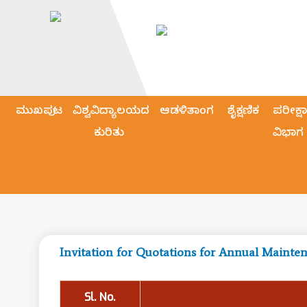
ಮುಖಪುಟ
ವಿಶ್ವವಿದ್ಯಾಲಯದ
ಆಡಳಿತಾಂಗ
ಶೈಕ್ಷಣಿಕ
ಪರೀಕ್ಷಾ
ಕುರಿತು
ವಿಭಾಗ
Invitation for Quotations for Annual Maint
Sl. No.