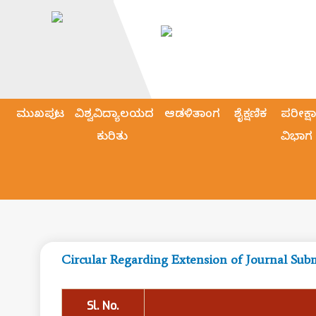
ಮುಖಪುಟ
ವಿಶ್ವವಿದ್ಯಾಲಯದ
ಆಡಳಿತಾಂಗ
ಶೈಕ್ಷಣಿಕ
ಪರೀಕ್ಷಾ
ಕುರಿತು
ವಿಭಾಗ
Circular Regarding Extension of Journal Sub
Sl. No.