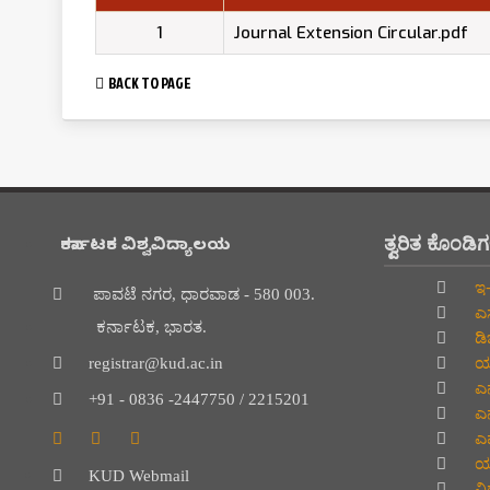
1
Journal Extension Circular.pdf
BACK TO PAGE
ತ್ವರಿತ ಕೊಂಡಿ
ಕರ್ನಾಟಕ ವಿಶ್ವವಿದ್ಯಾಲಯ
ಇ-
ಪಾವಟೆ ನಗರ, ಧಾರವಾಡ - 580 003.
ಎಸ
ಕರ್ನಾಟಕ, ಭಾರತ.
ಡಿ
ಯು
registrar@kud.ac.in
ಎನ
+91 - 0836 -2447750 / 2215201
ಎನ
ಎಮ
ಯು
KUD Webmail
ವಿದ