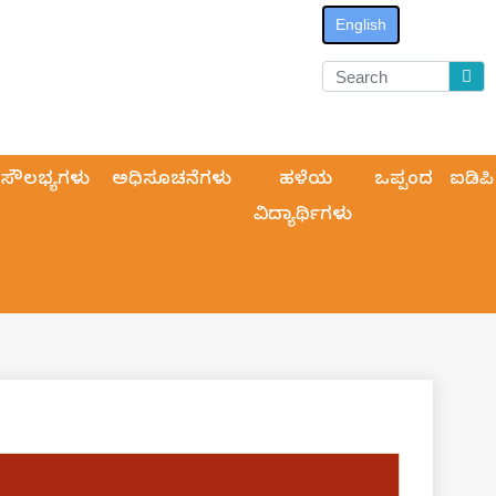
English
ಸೌಲಭ್ಯಗಳು
ಅಧಿಸೂಚನೆಗಳು
ಹಳೆಯ
ಒಪ್ಪಂದ
ಐಡಿಪಿ
ವಿದ್ಯಾರ್ಥಿಗಳು