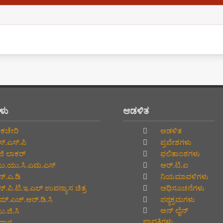
ಗಳು
ಆಡಳಿತ
ಕಚೇರಿ
ಆಡಳಿತ
್.ಎಸ್.ಪಿ
ಪ್ರವೇಶಗಳು
ಜಿ ಲಾಕರ್
ಫಲಿತಾಂಶಗಳು
.ಯು.ಸಿ.ಎಮ.ಎಸ್
ಆರ್.ಟಿ.ಐ
್.ಎ.ಡಿ
ನಿಯಮಾವಳಿಗಳು
್.ಪಿ.ಟಿ.ಇ.ಎಲ್‌ ಉಪನ್ಯಾಸ ಚಿತ್ರ
ಅಧಿಸೂಚನೆಗಳು
್.ಎಚ್.ಆರ್.ಡಿ.ಸಿ
ಪಠ್ಯಕ್ರಮಗಳು
ಆನ್‌ ಲೈನ್‌
.ಜಿ.ಸಿ
ಪಾವತಿಗಳು
್ವಾನ