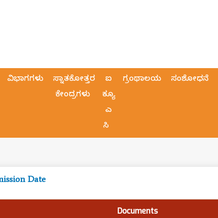
ವಿಭಾಗಗಳು
ಸ್ನಾತಕೋತ್ತರ
ಐ
ಗ್ರಂಥಾಲಯ
ಸಂಶೋಧನೆ
ಕೇಂದ್ರಗಳು
ಕ್ಯೂ
ಎ
ಸಿ
mission Date
Documents