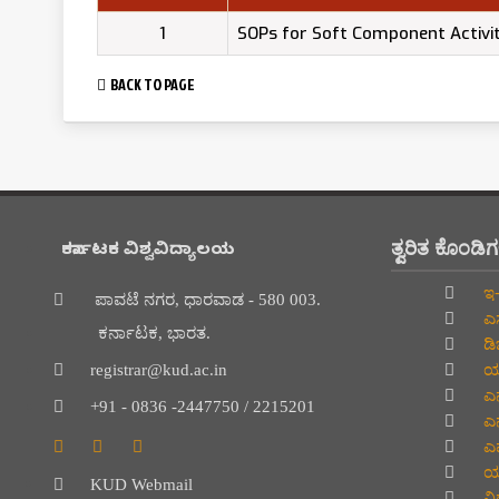
1
SOPs for Soft Component Activit
BACK TO PAGE
ತ್ವರಿತ ಕೊಂಡಿ
ಕರ್ನಾಟಕ ವಿಶ್ವವಿದ್ಯಾಲಯ
ಇ-
ಪಾವಟೆ ನಗರ, ಧಾರವಾಡ - 580 003.
ಎಸ
ಕರ್ನಾಟಕ, ಭಾರತ.
ಡಿ
ಯು
registrar@kud.ac.in
ಎನ
+91 - 0836 -2447750 / 2215201
ಎನ
ಎಮ
ಯು
KUD Webmail
ವಿದ