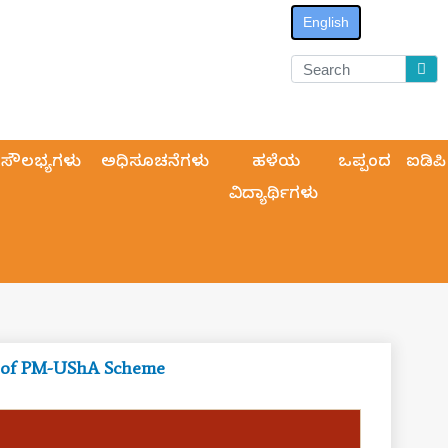
English
ಸೌಲಭ್ಯಗಳು
ಅಧಿಸೂಚನೆಗಳು
ಹಳೆಯ
ಒಪ್ಪಂದ
ಐಡಿಪಿ
ವಿದ್ಯಾರ್ಥಿಗಳು
Soft Component Activities of PM-UShA Scheme