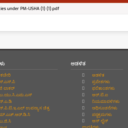
ies under PM-USHA (1) (1).pdf
ಗಳು
ಆಡಳಿತ
ಕಚೇರಿ
ಆಡಳಿತ
್.ಎಸ್.ಪಿ
ಪ್ರವೇಶಗಳು
ಜಿ ಲಾಕರ್
ಫಲಿತಾಂಶಗಳು
.ಯು.ಸಿ.ಎಮ.ಎಸ್
ಆರ್.ಟಿ.ಐ
್.ಎ.ಡಿ
ನಿಯಮಾವಳಿಗಳು
್.ಪಿ.ಟಿ.ಇ.ಎಲ್‌ ಉಪನ್ಯಾಸ ಚಿತ್ರ
ಅಧಿಸೂಚನೆಗಳು
್.ಎಚ್.ಆರ್.ಡಿ.ಸಿ
ಪಠ್ಯಕ್ರಮಗಳು
ಆನ್‌ ಲೈನ್‌
.ಜಿ.ಸಿ
ಪಾವತಿಗಳು
್ವಾನ