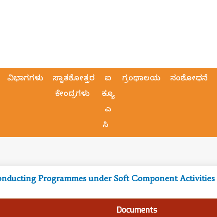
ವಿಭಾಗಗಳು
ಸ್ನಾತಕೋತ್ತರ
ಐ
ಗ್ರಂಥಾಲಯ
ಸಂಶೋಧನೆ
ಕೇಂದ್ರಗಳು
ಕ್ಯೂ
ಎ
ಸಿ
Standard Operating Procedures (SOPs) for Conducting Programmes under 
Documents