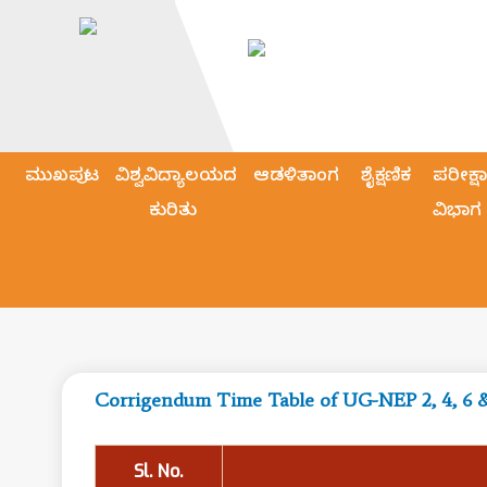
ಮುಖಪುಟ
ವಿಶ್ವವಿದ್ಯಾಲಯದ
ಆಡಳಿತಾಂಗ
ಶೈಕ್ಷಣಿಕ
ಪರೀಕ್ಷಾ
ಕುರಿತು
ವಿಭಾಗ
Corrigendum Time Table of UG-NEP 2, 4, 6 
Sl. No.