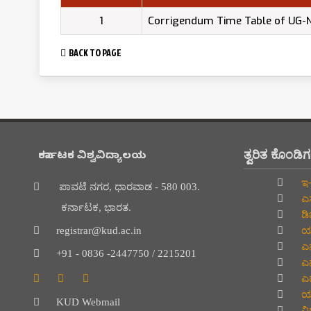
1
Corrig
BACK TO PAGE
ತ್ವರಿತ ಕೊಂಡಿ
ಕರ್ನಾಟಕ ವಿಶ್ವವಿದ್ಯಾಲಯ
ಇ-
ಪಾವಟೆ ನಗರ, ಧಾರವಾಡ - 580 003.
ಎಸ
ಕರ್ನಾಟಕ, ಭಾರತ.
ಡಿ
ಯು
registrar@kud.ac.in
ಎನ
+91 - 0836 -2447750 / 2215201
ಎನ
ಎಮ
ಯು
KUD Webmail
ವಿದ