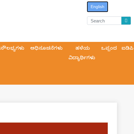
English
ಸೌಲಭ್ಯಗಳು
ಅಧಿಸೂಚನೆಗಳು
ಹಳೆಯ
ಒಪ್ಪಂದ
ಐಡಿಪಿ
ವಿದ್ಯಾರ್ಥಿಗಳು