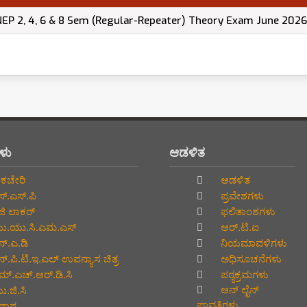
endum Time Table of UG-NEP 2, 4, 6 & 8 Sem (Regular-Repeater) Theory Exam June 20
ಗಳು
ಆಡಳಿತ
ಕಚೇರಿ
ಆಡಳಿತ
್.ಎಸ್.ಪಿ
ಪ್ರವೇಶಗಳು
ಜಿ ಲಾಕರ್
ಫಲಿತಾಂಶಗಳು
.ಯು.ಸಿ.ಎಮ.ಎಸ್
ಆರ್.ಟಿ.ಐ
್.ಎ.ಡಿ
ನಿಯಮಾವಳಿಗಳು
್.ಪಿ.ಟಿ.ಇ.ಎಲ್‌ ಉಪನ್ಯಾಸ ಚಿತ್ರ
ಅಧಿಸೂಚನೆಗಳು
್.ಎಚ್.ಆರ್.ಡಿ.ಸಿ
ಪಠ್ಯಕ್ರಮಗಳು
ಆನ್‌ ಲೈನ್‌
.ಜಿ.ಸಿ
ಪಾವತಿಗಳು
್ವಾನ