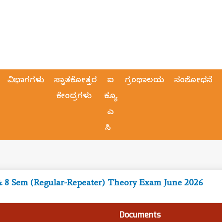
ವಿಭಾಗಗಳು
ಸ್ನಾತಕೋತ್ತರ
ಐ
ಗ್ರಂಥಾಲಯ
ಸಂಶೋಧನೆ
ಕೇಂದ್ರಗಳು
ಕ್ಯೂ
ಎ
ಸಿ
& 8 Sem (Regular-Repeater) Theory Exam June 2026
Documents