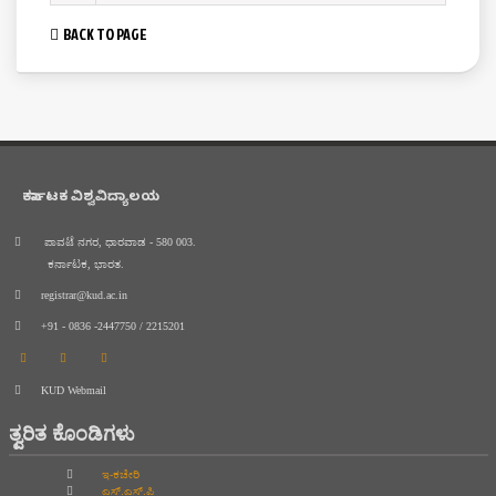
BACK TO PAGE
ಕರ್ನಾಟಕ ವಿಶ್ವವಿದ್ಯಾಲಯ
ಪಾವಟೆ ನಗರ, ಧಾರವಾಡ - 580 003.
ಕರ್ನಾಟಕ, ಭಾರತ.
registrar@kud.ac.in
+91 - 0836 -2447750 / 2215201
KUD Webmail
ತ್ವರಿತ ಕೊಂಡಿಗಳು
ಇ-ಕಚೇರಿ
ಎಸ್.ಎಸ್.ಪಿ