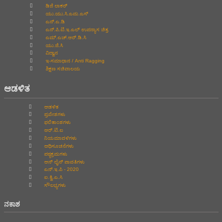
ಡಿಜಿ ಲಾಕರ್
ಯು.ಯು.ಸಿ.ಎಮ.ಎಸ್
ಎನ್.ಎ.ಡಿ
ಎನ್.ಪಿ.ಟಿ.ಇ.ಎಲ್‌ ಉಪನ್ಯಾಸ ಚಿತ್ರ
ಎಮ್.ಎಚ್.ಆರ್.ಡಿ.ಸಿ
ಯು.ಜಿ.ಸಿ
ವಿದ್ವಾನ
ಇ-ಸಮಾಧಾನ / Anti Ragging
ಶಿಕ್ಷಣ ಸಚಿವಾಲಯ
ಆಡಳಿತ
ಆಡಳಿತ
ಪ್ರವೇಶಗಳು
ಫಲಿತಾಂಶಗಳು
ಆರ್.ಟಿ.ಐ
ನಿಯಮಾವಳಿಗಳು
ಅಧಿಸೂಚನೆಗಳು
ಪಠ್ಯಕ್ರಮಗಳು
ಆನ್‌ ಲೈನ್‌ ಪಾವತಿಗಳು
ಎನ್.ಇ.ಪಿ - 2020
ಐ.ಕ್ವಿ.ಎ.ಸಿ
ಸೌಲಭ್ಯಗಳು
ನಕಾಶ