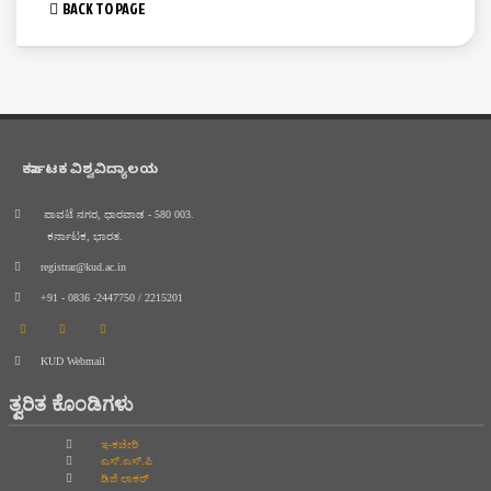
BACK TO PAGE
ಕರ್ನಾಟಕ ವಿಶ್ವವಿದ್ಯಾಲಯ
ಪಾವಟೆ ನಗರ, ಧಾರವಾಡ - 580 003.
ಕರ್ನಾಟಕ, ಭಾರತ.
registrar@kud.ac.in
+91 - 0836 -2447750 / 2215201
KUD Webmail
ತ್ವರಿತ ಕೊಂಡಿಗಳು
ಇ-ಕಚೇರಿ
ಎಸ್.ಎಸ್.ಪಿ
ಡಿಜಿ ಲಾಕರ್