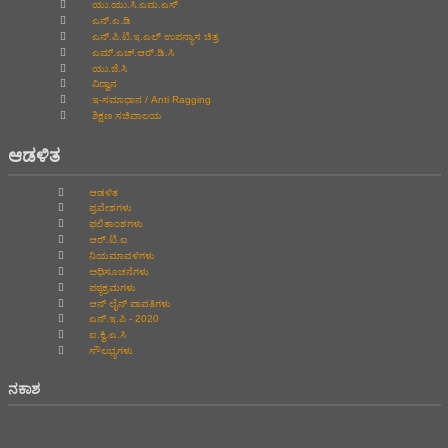
ಯು.ಯು.ಸಿ.ಎಮ.ಎಸ್
ಎನ್.ಎ.ಡಿ
ಎನ್.ಪಿ.ಟಿ.ಇ.ಎಲ್‌ ಉಪನ್ಯಾಸ ಚಿತ್ರ
ಎಮ್.ಎಚ್.ಆರ್.ಡಿ.ಸಿ
ಯು.ಜಿ.ಸಿ
ವಿದ್ವಾನ
ಇ-ಸಮಾಧಾನ / Anti Ragging
ಶಿಕ್ಷಣ ಸಚಿವಾಲಯ
ಆಡಳಿತ
ಆಡಳಿತ
ಪ್ರವೇಶಗಳು
ಫಲಿತಾಂಶಗಳು
ಆರ್.ಟಿ.ಐ
ನಿಯಮಾವಳಿಗಳು
ಅಧಿಸೂಚನೆಗಳು
ಪಠ್ಯಕ್ರಮಗಳು
ಆನ್‌ ಲೈನ್‌ ಪಾವತಿಗಳು
ಎನ್.ಇ.ಪಿ - 2020
ಐ.ಕ್ವಿ.ಎ.ಸಿ
ಸೌಲಭ್ಯಗಳು
ನಕಾಶ