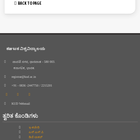
BACK TO PAGE
ಕರ್ನಾಟಕ ವಿಶ್ವವಿದ್ಯಾಲಯ
ಪಾವಟೆ ನಗರ, ಧಾರವಾಡ - 580 003.
ಕರ್ನಾಟಕ, ಭಾರತ.
registrar@kud.ac.in
+91 - 0836 -2447750 / 2215201
KUD Webmail
ತ್ವರಿತ ಕೊಂಡಿಗಳು
ಇ-ಕಚೇರಿ
ಎಸ್.ಎಸ್.ಪಿ
ಡಿಜಿ ಲಾಕರ್