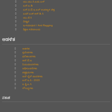
ಯು.ಯು.ಸಿ.ಎಮ.ಎಸ್
ಎನ್.ಎ.ಡಿ
ಎನ್.ಪಿ.ಟಿ.ಇ.ಎಲ್‌ ಉಪನ್ಯಾಸ ಚಿತ್ರ
ಎಮ್.ಎಚ್.ಆರ್.ಡಿ.ಸಿ
ಯು.ಜಿ.ಸಿ
ವಿದ್ವಾನ
ಇ-ಸಮಾಧಾನ / Anti Ragging
ಶಿಕ್ಷಣ ಸಚಿವಾಲಯ
ಆಡಳಿತ
ಆಡಳಿತ
ಪ್ರವೇಶಗಳು
ಫಲಿತಾಂಶಗಳು
ಆರ್.ಟಿ.ಐ
ನಿಯಮಾವಳಿಗಳು
ಅಧಿಸೂಚನೆಗಳು
ಪಠ್ಯಕ್ರಮಗಳು
ಆನ್‌ ಲೈನ್‌ ಪಾವತಿಗಳು
ಎನ್.ಇ.ಪಿ - 2020
ಐ.ಕ್ವಿ.ಎ.ಸಿ
ಸೌಲಭ್ಯಗಳು
ನಕಾಶ