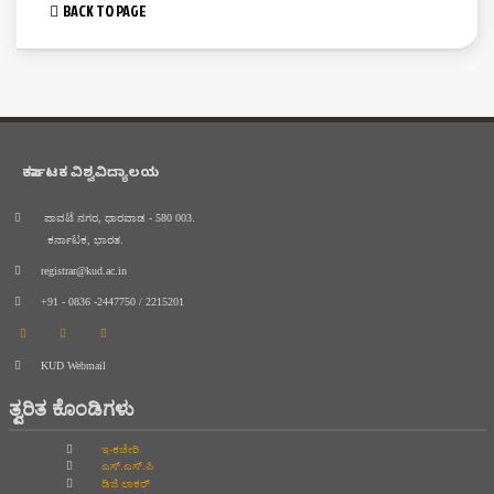
BACK TO PAGE
ಕರ್ನಾಟಕ ವಿಶ್ವವಿದ್ಯಾಲಯ
ಪಾವಟೆ ನಗರ, ಧಾರವಾಡ - 580 003.
ಕರ್ನಾಟಕ, ಭಾರತ.
registrar@kud.ac.in
+91 - 0836 -2447750 / 2215201
KUD Webmail
ತ್ವರಿತ ಕೊಂಡಿಗಳು
ಇ-ಕಚೇರಿ
ಎಸ್.ಎಸ್.ಪಿ
ಡಿಜಿ ಲಾಕರ್