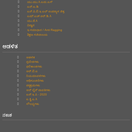
ಯು.ಯು.ಸಿ.ಎಮ.ಎಸ್
ಎನ್.ಎ.ಡಿ
ಎನ್.ಪಿ.ಟಿ.ಇ.ಎಲ್‌ ಉಪನ್ಯಾಸ ಚಿತ್ರ
ಎಮ್.ಎಚ್.ಆರ್.ಡಿ.ಸಿ
ಯು.ಜಿ.ಸಿ
ವಿದ್ವಾನ
ಇ-ಸಮಾಧಾನ / Anti Ragging
ಶಿಕ್ಷಣ ಸಚಿವಾಲಯ
ಆಡಳಿತ
ಆಡಳಿತ
ಪ್ರವೇಶಗಳು
ಫಲಿತಾಂಶಗಳು
ಆರ್.ಟಿ.ಐ
ನಿಯಮಾವಳಿಗಳು
ಅಧಿಸೂಚನೆಗಳು
ಪಠ್ಯಕ್ರಮಗಳು
ಆನ್‌ ಲೈನ್‌ ಪಾವತಿಗಳು
ಎನ್.ಇ.ಪಿ - 2020
ಐ.ಕ್ವಿ.ಎ.ಸಿ
ಸೌಲಭ್ಯಗಳು
ನಕಾಶ