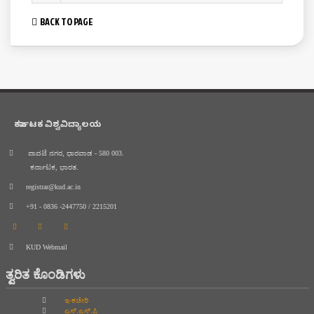
BACK TO PAGE
ಕರ್ನಾಟಕ ವಿಶ್ವವಿದ್ಯಾಲಯ
ಪಾವಟೆ ನಗರ, ಧಾರವಾಡ - 580 003.
ಕರ್ನಾಟಕ, ಭಾರತ.
registrar@kud.ac.in
+91 - 0836 -2447750 / 2215201
KUD Webmail
ತ್ವರಿತ ಕೊಂಡಿಗಳು
ಇ-ಕಚೇರಿ
ಎಸ್.ಎಸ್.ಪಿ