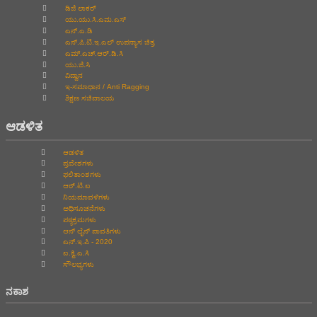
ಡಿಜಿ ಲಾಕರ್
ಯು.ಯು.ಸಿ.ಎಮ.ಎಸ್
ಎನ್.ಎ.ಡಿ
ಎನ್.ಪಿ.ಟಿ.ಇ.ಎಲ್‌ ಉಪನ್ಯಾಸ ಚಿತ್ರ
ಎಮ್.ಎಚ್.ಆರ್.ಡಿ.ಸಿ
ಯು.ಜಿ.ಸಿ
ವಿದ್ವಾನ
ಇ-ಸಮಾಧಾನ / Anti Ragging
ಶಿಕ್ಷಣ ಸಚಿವಾಲಯ
ಆಡಳಿತ
ಆಡಳಿತ
ಪ್ರವೇಶಗಳು
ಫಲಿತಾಂಶಗಳು
ಆರ್.ಟಿ.ಐ
ನಿಯಮಾವಳಿಗಳು
ಅಧಿಸೂಚನೆಗಳು
ಪಠ್ಯಕ್ರಮಗಳು
ಆನ್‌ ಲೈನ್‌ ಪಾವತಿಗಳು
ಎನ್.ಇ.ಪಿ - 2020
ಐ.ಕ್ವಿ.ಎ.ಸಿ
ಸೌಲಭ್ಯಗಳು
ನಕಾಶ