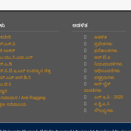
ಗಳು
ಆಡಳಿತ
ಕಚೇರಿ
ಆಡಳಿತ
್.ಎಸ್.ಪಿ
ಪ್ರವೇಶಗಳು
ಜಿ ಲಾಕರ್
ಫಲಿತಾಂಶಗಳು
.ಯು.ಸಿ.ಎಮ.ಎಸ್
ಆರ್.ಟಿ.ಐ
್.ಎ.ಡಿ
ನಿಯಮಾವಳಿಗಳು
್.ಪಿ.ಟಿ.ಇ.ಎಲ್‌ ಉಪನ್ಯಾಸ ಚಿತ್ರ
ಅಧಿಸೂಚನೆಗಳು
್.ಎಚ್.ಆರ್.ಡಿ.ಸಿ
ಪಠ್ಯಕ್ರಮಗಳು
ಆನ್‌ ಲೈನ್‌
.ಜಿ.ಸಿ
ಪಾವತಿಗಳು
್ವಾನ
ಎನ್.ಇ.ಪಿ - 2020
ಸಮಾಧಾನ / Anti Ragging
ಐ.ಕ್ವಿ.ಎ.ಸಿ
ಕ್ಷಣ ಸಚಿವಾಲಯ
ಸೌಲಭ್ಯಗಳು