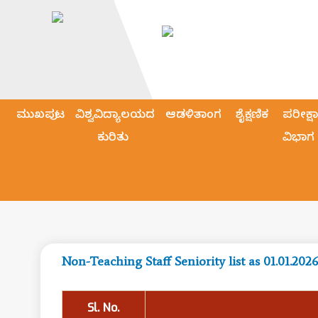
ಮುಖಪುಟ
ವಿಶ್ವವಿದ್ಯಾಲಯದ
ಆಡಳಿತಾಂಗ
ಶೈಕ್ಷಣಿಕ
ಪರೀಕ್ಷಾ
ಕುರಿತು
ವಿಭಾಗ
Non-Teaching Staff Seniority list as 01.01.202
Sl. No.