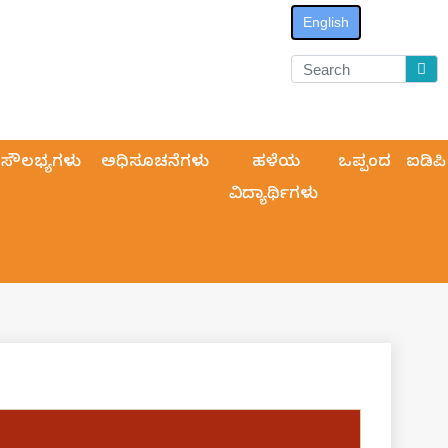
English
ಸೌಲಭ್ಯಗಳು
ಅಧಿಸೂಚನೆಗಳು
ಹಳೆಯ
ಒಪ್ಪಂದ
ಐಡಿಪಿ
ವಿದ್ಯಾರ್ಥಿಗಳು