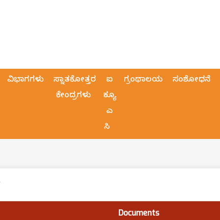
ವಿಭಾಗಗಳು
ಸ್ನಾತಕೋತ್ತರ
ಐ
ಗ್ರಂಥಾಲಯ
ಸಂಶೋಧನೆ
ಕೇಂದ್ರಗಳು
ಕ್ಯೂ
ಎ
ಸಿ
6
Documents