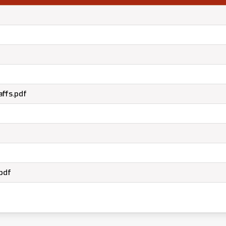
affs.pdf
.pdf