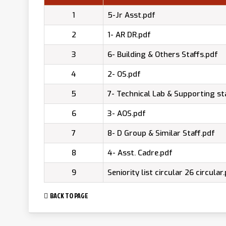
1
5-Jr Asst.pdf
2
1- AR DR.pdf
3
6- Building & Others Staffs.pdf
4
2- OS.pdf
5
7- Technical Lab & Supporting st
6
3- AOS.pdf
7
8- D Group & Similar Staff.pdf
8
4- Asst. Cadre.pdf
9
Seniority list circular 26 circular
BACK TO PAGE