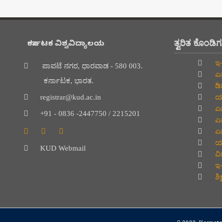
ತ್ವರಿತ ಕೊಂಡಿ
ಕರ್ನಾಟಕ ವಿಶ್ವವಿದ್ಯಾಲಯ
ಇ-
ಪಾವಟೆ ನಗರ, ಧಾರವಾಡ - 580 003.
ಎಸ
ಕರ್ನಾಟಕ, ಭಾರತ.
ಡಿ
ಯು
registrar@kud.ac.in
ಎನ
+91 - 0836 -2447750 / 2215201
ಎನ
ಎಮ
ಯು
KUD Webmail
ವಿದ
ಇ-
ಶಿ