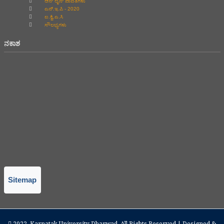
ಆನ್‌ ಲೈನ್‌ ಪಾವತಿಗಳು
ಎನ್.ಇ.ಪಿ - 2020
ಐ.ಕ್ವಿ.ಎ.ಸಿ
ಸೌಲಭ್ಯಗಳು
ನಕಾಶ
Sitemap
2022.
Karnatak University Dharwad
. All Rights Reserved | Designed &