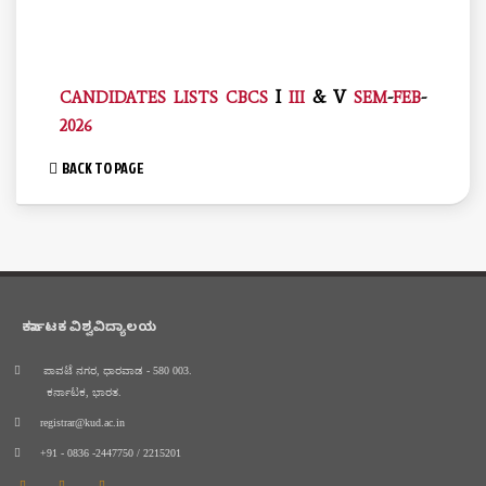
I
& V
-
-
CANDIDATES
LISTS
CBCS
III
SEM
FEB
2026
BACK TO PAGE
ಕರ್ನಾಟಕ ವಿಶ್ವವಿದ್ಯಾಲಯ
ಪಾವಟೆ ನಗರ, ಧಾರವಾಡ - 580 003.
ಕರ್ನಾಟಕ, ಭಾರತ.
registrar@kud.ac.in
+91 - 0836 -2447750 / 2215201