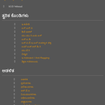
KUD Webmail
ತ್ವರಿತ ಕೊಂಡಿಗಳು
ಇ-ಕಚೇರಿ
ಎಸ್.ಎಸ್.ಪಿ
ಡಿಜಿ ಲಾಕರ್
ಯು.ಯು.ಸಿ.ಎಮ.ಎಸ್
ಎನ್.ಎ.ಡಿ
ಎನ್.ಪಿ.ಟಿ.ಇ.ಎಲ್‌ ಉಪನ್ಯಾಸ ಚಿತ್ರ
ಎಮ್.ಎಚ್.ಆರ್.ಡಿ.ಸಿ
ಯು.ಜಿ.ಸಿ
ವಿದ್ವಾನ
ಇ-ಸಮಾಧಾನ / Anti Ragging
ಶಿಕ್ಷಣ ಸಚಿವಾಲಯ
ಆಡಳಿತ
ಆಡಳಿತ
ಪ್ರವೇಶಗಳು
ಫಲಿತಾಂಶಗಳು
ಆರ್.ಟಿ.ಐ
ನಿಯಮಾವಳಿಗಳು
ಅಧಿಸೂಚನೆಗಳು
ಪಠ್ಯಕ್ರಮಗಳು