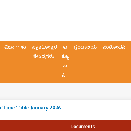
ವಿಭಾಗಗಳು
ಸ್ನಾತಕೋತ್ತರ
ಐ
ಗ್ರಂಥಾಲಯ
ಸಂಶೋಧನೆ
ಕೇಂದ್ರಗಳು
ಕ್ಯೂ
ಎ
ಸಿ
 Time Table January 2026
Documents