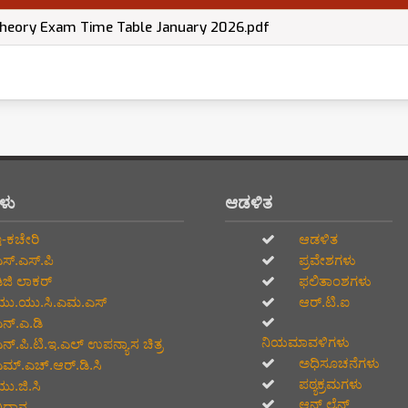
Theory Exam Time Table January 2026.pdf
ಗಳು
ಆಡಳಿತ
-ಕಚೇರಿ
ಆಡಳಿತ
ಸ್.ಎಸ್.ಪಿ
ಪ್ರವೇಶಗಳು
ಿಜಿ ಲಾಕರ್
ಫಲಿತಾಂಶಗಳು
ು.ಯು.ಸಿ.ಎಮ.ಎಸ್
ಆರ್.ಟಿ.ಐ
ನ್.ಎ.ಡಿ
ನಿಯಮಾವಳಿಗಳು
ನ್.ಪಿ.ಟಿ.ಇ.ಎಲ್‌ ಉಪನ್ಯಾಸ ಚಿತ್ರ
ಅಧಿಸೂಚನೆಗಳು
ಮ್.ಎಚ್.ಆರ್.ಡಿ.ಸಿ
ಪಠ್ಯಕ್ರಮಗಳು
ು.ಜಿ.ಸಿ
ಆನ್‌ ಲೈನ್‌
ದ್ವಾನ