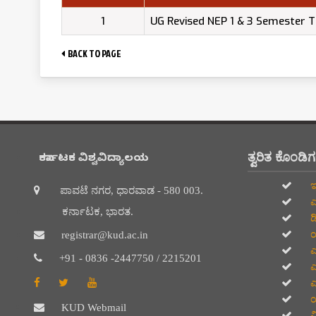
1
UG Revised NEP 1 & 3 Semester 
BACK TO PAGE
ತ್ವರಿತ ಕೊಂಡಿ
ಕರ್ನಾಟಕ ವಿಶ್ವವಿದ್ಯಾಲಯ
ಇ
ಪಾವಟೆ ನಗರ, ಧಾರವಾಡ - 580 003.
ಎ
ಕರ್ನಾಟಕ, ಭಾರತ.
ಡ
ಯ
registrar@kud.ac.in
ಎ
+91 - 0836 -2447750 / 2215201
ಎ
ಎ
ಯ
KUD Webmail
ವಿ