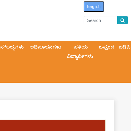
English
ಸೌಲಭ್ಯಗಳು
ಅಧಿಸೂಚನೆಗಳು
ಹಳೆಯ
ಒಪ್ಪಂದ
ಐಡಿಪಿ
ವಿದ್ಯಾರ್ಥಿಗಳು