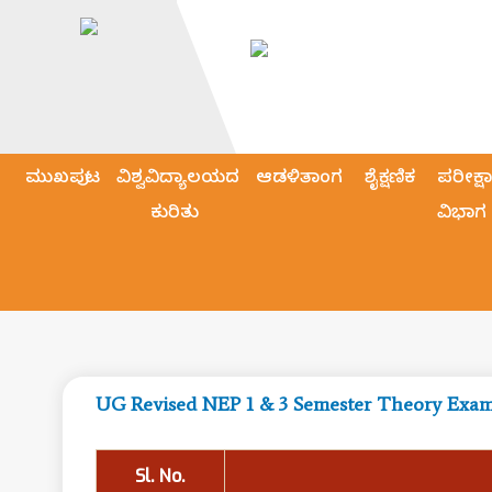
ಮುಖಪುಟ
ವಿಶ್ವವಿದ್ಯಾಲಯದ
ಆಡಳಿತಾಂಗ
ಶೈಕ್ಷಣಿಕ
ಪರೀಕ್ಷಾ
ಕುರಿತು
ವಿಭಾಗ
UG Revised NEP 1 & 3 Semester Theory Exam
Sl. No.