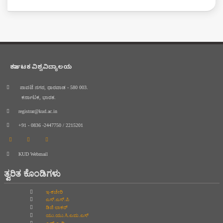
ಕರ್ನಾಟಕ ವಿಶ್ವವಿದ್ಯಾಲಯ
ಪಾವಟೆ ನಗರ, ಧಾರವಾಡ - 580 003.
ಕರ್ನಾಟಕ, ಭಾರತ.
registrar@kud.ac.in
+91 - 0836 -2447750 / 2215201
KUD Webmail
ತ್ವರಿತ ಕೊಂಡಿಗಳು
ಇ-ಕಚೇರಿ
ಎಸ್.ಎಸ್.ಪಿ
ಡಿಜಿ ಲಾಕರ್
ಯು.ಯು.ಸಿ.ಎಮ.ಎಸ್