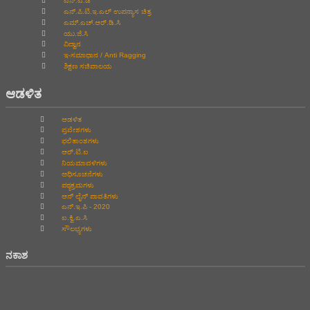
ಎನ್.ಎ.ಡಿ
ಎನ್.ಪಿ.ಟಿ.ಇ.ಎಲ್‌ ಉಪನ್ಯಾಸ ಚಿತ್ರ
ಎಮ್.ಎಚ್.ಆರ್.ಡಿ.ಸಿ
ಯು.ಜಿ.ಸಿ
ವಿದ್ವಾನ
ಇ-ಸಮಾಧಾನ / Anti Ragging
ಶಿಕ್ಷಣ ಸಚಿವಾಲಯ
ಆಡಳಿತ
ಆಡಳಿತ
ಪ್ರವೇಶಗಳು
ಫಲಿತಾಂಶಗಳು
ಆರ್.ಟಿ.ಐ
ನಿಯಮಾವಳಿಗಳು
ಅಧಿಸೂಚನೆಗಳು
ಪಠ್ಯಕ್ರಮಗಳು
ಆನ್‌ ಲೈನ್‌ ಪಾವತಿಗಳು
ಎನ್.ಇ.ಪಿ - 2020
ಐ.ಕ್ವಿ.ಎ.ಸಿ
ಸೌಲಭ್ಯಗಳು
ನಕಾಶ