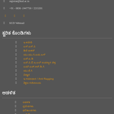
registrar@kud.ac.in
+91 - 0836 -2447750 / 2215201
KUD Webmail
ತ್ವರಿತ ಕೊಂಡಿಗಳು
ಇ-ಕಚೇರಿ
ಎಸ್.ಎಸ್.ಪಿ
ಡಿಜಿ ಲಾಕರ್
ಯು.ಯು.ಸಿ.ಎಮ.ಎಸ್
ಎನ್.ಎ.ಡಿ
ಎನ್.ಪಿ.ಟಿ.ಇ.ಎಲ್‌ ಉಪನ್ಯಾಸ ಚಿತ್ರ
ಎಮ್.ಎಚ್.ಆರ್.ಡಿ.ಸಿ
ಯು.ಜಿ.ಸಿ
ವಿದ್ವಾನ
ಇ-ಸಮಾಧಾನ / Anti Ragging
ಶಿಕ್ಷಣ ಸಚಿವಾಲಯ
ಆಡಳಿತ
ಆಡಳಿತ
ಪ್ರವೇಶಗಳು
ಫಲಿತಾಂಶಗಳು