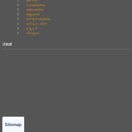
ಆರ್.ಟಿ.ಐ
ನಿಯಮಾವಳಿಗಳು
ಅಧಿಸೂಚನೆಗಳು
ಪಠ್ಯಕ್ರಮಗಳು
ಆನ್‌ ಲೈನ್‌ ಪಾವತಿಗಳು
ಎನ್.ಇ.ಪಿ - 2020
ಐ.ಕ್ವಿ.ಎ.ಸಿ
ಸೌಲಭ್ಯಗಳು
ನಕಾಶ
Sitemap