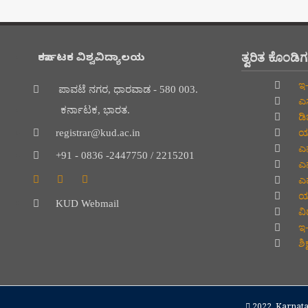
ತ್ವರಿತ ಕೊಂಡಿ
ಕರ್ನಾಟಕ ವಿಶ್ವವಿದ್ಯಾಲಯ
ಇ-
ಪಾವಟೆ ನಗರ, ಧಾರವಾಡ - 580 003.
ಎಸ
ಕರ್ನಾಟಕ, ಭಾರತ.
ಡಿ
ಯು
registrar@kud.ac.in
ಎನ
+91 - 0836 -2447750 / 2215201
ಎನ
ಎಮ
ಯು
KUD Webmail
ವಿದ
ಇ-
ಶಿ
2022.
Karnata