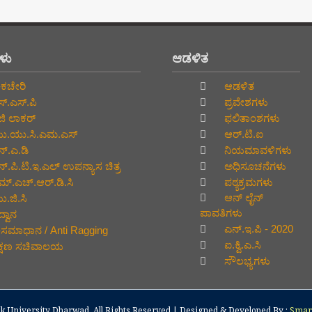
ಗಳು
ಆಡಳಿತ
ಕಚೇರಿ
ಆಡಳಿತ
್.ಎಸ್.ಪಿ
ಪ್ರವೇಶಗಳು
ಜಿ ಲಾಕರ್
ಫಲಿತಾಂಶಗಳು
.ಯು.ಸಿ.ಎಮ.ಎಸ್
ಆರ್.ಟಿ.ಐ
್.ಎ.ಡಿ
ನಿಯಮಾವಳಿಗಳು
್.ಪಿ.ಟಿ.ಇ.ಎಲ್‌ ಉಪನ್ಯಾಸ ಚಿತ್ರ
ಅಧಿಸೂಚನೆಗಳು
್.ಎಚ್.ಆರ್.ಡಿ.ಸಿ
ಪಠ್ಯಕ್ರಮಗಳು
ಆನ್‌ ಲೈನ್‌
.ಜಿ.ಸಿ
ಪಾವತಿಗಳು
್ವಾನ
ಎನ್.ಇ.ಪಿ - 2020
ಸಮಾಧಾನ / Anti Ragging
ಐ.ಕ್ವಿ.ಎ.ಸಿ
ಕ್ಷಣ ಸಚಿವಾಲಯ
ಸೌಲಭ್ಯಗಳು
k University Dharwad
. All Rights Reserved | Designed & Developed By :
SmarT