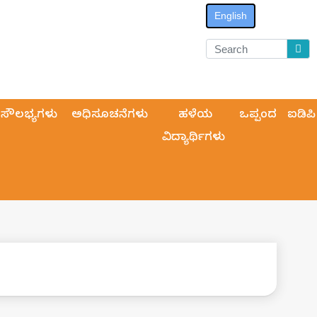
English
ಸೌಲಭ್ಯಗಳು
ಅಧಿಸೂಚನೆಗಳು
ಹಳೆಯ
ಒಪ್ಪಂದ
ಐಡಿಪಿ
ವಿದ್ಯಾರ್ಥಿಗಳು