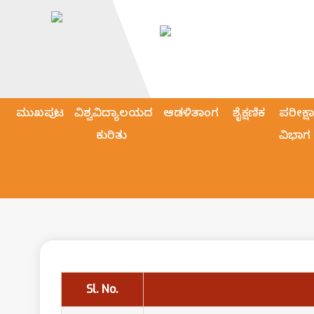
ಮುಖಪುಟ
ವಿಶ್ವವಿದ್ಯಾಲಯದ
ಆಡಳಿತಾಂಗ
ಶೈಕ್ಷಣಿಕ
ಪರೀಕ್ಷಾ
ಕುರಿತು
ವಿಭಾಗ
Sl. No.