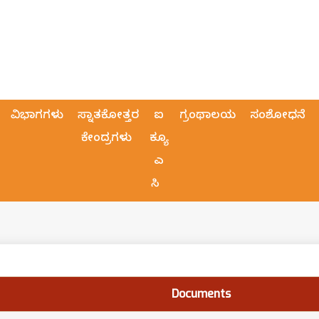
ವಿಭಾಗಗಳು
ಸ್ನಾತಕೋತ್ತರ
ಐ
ಗ್ರಂಥಾಲಯ
ಸಂಶೋಧನೆ
ಕೇಂದ್ರಗಳು
ಕ್ಯೂ
ಎ
ಸಿ
Documents