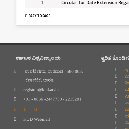
1
Circular for Date Extension Reg
BACK TO PAGE
ತ್ವರಿತ ಕೊಂಡಿ
ಕರ್ನಾಟಕ ವಿಶ್ವವಿದ್ಯಾಲಯ
ಇ-
ಪಾವಟೆ ನಗರ, ಧಾರವಾಡ - 580 003.
ಎಸ
ಕರ್ನಾಟಕ, ಭಾರತ.
ಡಿ
ಯು
registrar@kud.ac.in
ಎನ
+91 - 0836 -2447750 / 2215201
ಎನ
ಎಮ
ಯು
KUD Webmail
ವಿದ