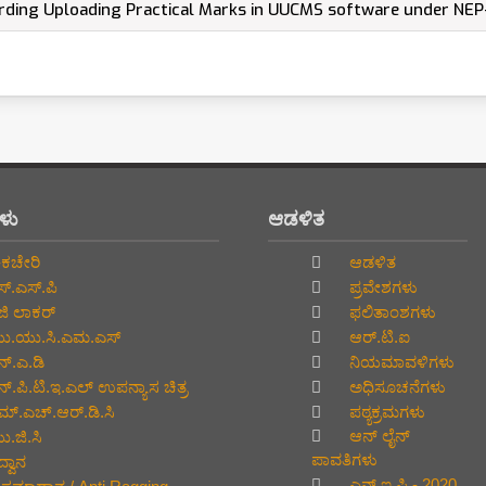
arding Uploading Practical Marks in UUCMS software under NEP
ಗಳು
ಆಡಳಿತ
ಕಚೇರಿ
ಆಡಳಿತ
್.ಎಸ್.ಪಿ
ಪ್ರವೇಶಗಳು
ಜಿ ಲಾಕರ್
ಫಲಿತಾಂಶಗಳು
.ಯು.ಸಿ.ಎಮ.ಎಸ್
ಆರ್.ಟಿ.ಐ
್.ಎ.ಡಿ
ನಿಯಮಾವಳಿಗಳು
್.ಪಿ.ಟಿ.ಇ.ಎಲ್‌ ಉಪನ್ಯಾಸ ಚಿತ್ರ
ಅಧಿಸೂಚನೆಗಳು
್.ಎಚ್.ಆರ್.ಡಿ.ಸಿ
ಪಠ್ಯಕ್ರಮಗಳು
ಆನ್‌ ಲೈನ್‌
.ಜಿ.ಸಿ
ಪಾವತಿಗಳು
್ವಾನ
ಎನ್.ಇ.ಪಿ - 2020