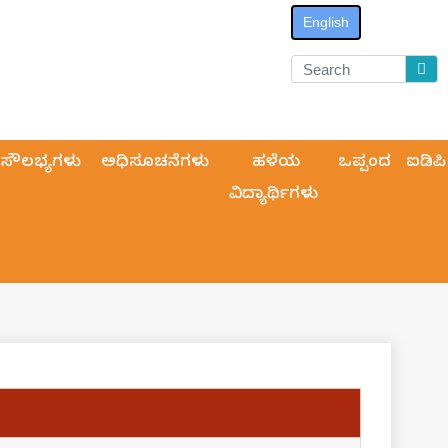
English
ಸೌಲಭ್ಯಗಳು
ಅಧಿಸೂಚನೆಗಳು
ಹಳೆಯ
ಒಪ್ಪಂದ
ಐಡಿಪಿ
ವಿದ್ಯಾರ್ಥಿಗಳು