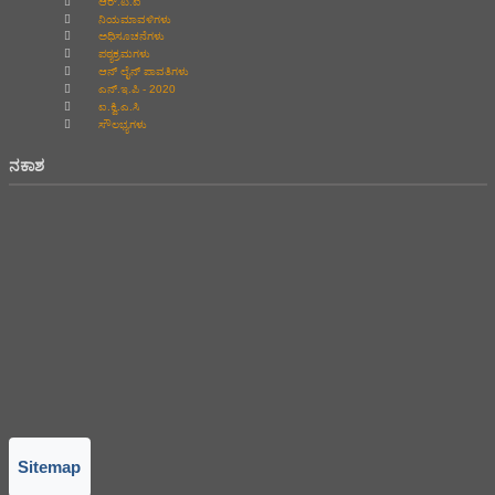
ಆರ್.ಟಿ.ಐ
ನಿಯಮಾವಳಿಗಳು
ಅಧಿಸೂಚನೆಗಳು
ಪಠ್ಯಕ್ರಮಗಳು
ಆನ್‌ ಲೈನ್‌ ಪಾವತಿಗಳು
ಎನ್.ಇ.ಪಿ - 2020
ಐ.ಕ್ವಿ.ಎ.ಸಿ
ಸೌಲಭ್ಯಗಳು
ನಕಾಶ
Sitemap