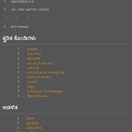
registrar@kud.ac.in
+91 - 0836 -2447750 / 2215201
KUD Webmail
ತ್ವರಿತ ಕೊಂಡಿಗಳು
ಇ-ಕಚೇರಿ
ಎಸ್.ಎಸ್.ಪಿ
ಡಿಜಿ ಲಾಕರ್
ಯು.ಯು.ಸಿ.ಎಮ.ಎಸ್
ಎನ್.ಎ.ಡಿ
ಎನ್.ಪಿ.ಟಿ.ಇ.ಎಲ್‌ ಉಪನ್ಯಾಸ ಚಿತ್ರ
ಎಮ್.ಎಚ್.ಆರ್.ಡಿ.ಸಿ
ಯು.ಜಿ.ಸಿ
ವಿದ್ವಾನ
ಇ-ಸಮಾಧಾನ / Anti Ragging
ಶಿಕ್ಷಣ ಸಚಿವಾಲಯ
ಆಡಳಿತ
ಆಡಳಿತ
ಪ್ರವೇಶಗಳು
ಫಲಿತಾಂಶಗಳು