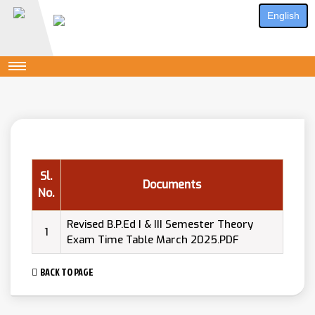
English
Sl.
Documents
No.
Revised B.P.Ed I & III Semester Theory
1
Exam Time Table March 2025.PDF
BACK TO PAGE