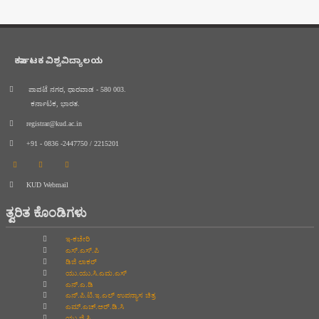
ಕರ್ನಾಟಕ ವಿಶ್ವವಿದ್ಯಾಲಯ
ಪಾವಟೆ ನಗರ, ಧಾರವಾಡ - 580 003.
ಕರ್ನಾಟಕ, ಭಾರತ.
registrar@kud.ac.in
+91 - 0836 -2447750 / 2215201
KUD Webmail
ತ್ವರಿತ ಕೊಂಡಿಗಳು
ಇ-ಕಚೇರಿ
ಎಸ್.ಎಸ್.ಪಿ
ಡಿಜಿ ಲಾಕರ್
ಯು.ಯು.ಸಿ.ಎಮ.ಎಸ್
ಎನ್.ಎ.ಡಿ
ಎನ್.ಪಿ.ಟಿ.ಇ.ಎಲ್‌ ಉಪನ್ಯಾಸ ಚಿತ್ರ
ಎಮ್.ಎಚ್.ಆರ್.ಡಿ.ಸಿ
ಯು.ಜಿ.ಸಿ