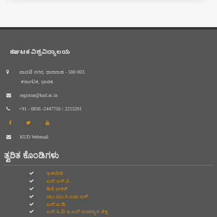
ಕರ್ನಾಟಕ ವಿಶ್ವವಿದ್ಯಾಲಯ
ಪಾವಟೆ ನಗರ, ಧಾರವಾಡ - 580 003.
ಕರ್ನಾಟಕ, ಭಾರತ.
registrar@kud.ac.in
+91 - 0836 -2447750 / 2215201
KUD Webmail
ತ್ವರಿತ ಕೊಂಡಿಗಳು
ಇ-ಕಚೇರಿ
ಎಸ್.ಎಸ್.ಪಿ
ಡಿಜಿ ಲಾಕರ್
ಯು.ಯು.ಸಿ.ಎಮ.ಎಸ್
ಎನ್.ಎ.ಡಿ
ಎನ್.ಪಿ.ಟಿ.ಇ.ಎಲ್‌ ಉಪನ್ಯಾಸ ಚಿತ್ರ