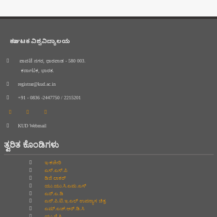
ಕರ್ನಾಟಕ ವಿಶ್ವವಿದ್ಯಾಲಯ
ಪಾವಟೆ ನಗರ, ಧಾರವಾಡ - 580 003.
ಕರ್ನಾಟಕ, ಭಾರತ.
registrar@kud.ac.in
+91 - 0836 -2447750 / 2215201
KUD Webmail
ತ್ವರಿತ ಕೊಂಡಿಗಳು
ಇ-ಕಚೇರಿ
ಎಸ್.ಎಸ್.ಪಿ
ಡಿಜಿ ಲಾಕರ್
ಯು.ಯು.ಸಿ.ಎಮ.ಎಸ್
ಎನ್.ಎ.ಡಿ
ಎನ್.ಪಿ.ಟಿ.ಇ.ಎಲ್‌ ಉಪನ್ಯಾಸ ಚಿತ್ರ
ಎಮ್.ಎಚ್.ಆರ್.ಡಿ.ಸಿ
ಯು.ಜಿ.ಸಿ