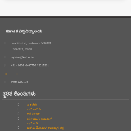
ಕರ್ನಾಟಕ ವಿಶ್ವವಿದ್ಯಾಲಯ
ಪಾವಟೆ ನಗರ, ಧಾರವಾಡ - 580 003.
ಕರ್ನಾಟಕ, ಭಾರತ.
registrar@kud.ac.in
+91 - 0836 -2447750 / 2215201
KUD Webmail
ತ್ವರಿತ ಕೊಂಡಿಗಳು
ಇ-ಕಚೇರಿ
ಎಸ್.ಎಸ್.ಪಿ
ಡಿಜಿ ಲಾಕರ್
ಯು.ಯು.ಸಿ.ಎಮ.ಎಸ್
ಎನ್.ಎ.ಡಿ
ಎನ್.ಪಿ.ಟಿ.ಇ.ಎಲ್‌ ಉಪನ್ಯಾಸ ಚಿತ್ರ