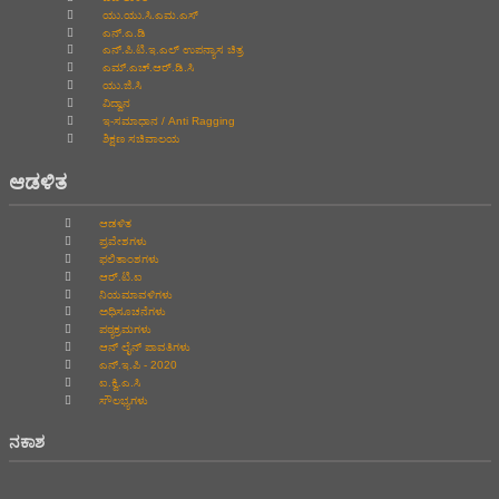
ಯು.ಯು.ಸಿ.ಎಮ.ಎಸ್
ಎನ್.ಎ.ಡಿ
ಎನ್.ಪಿ.ಟಿ.ಇ.ಎಲ್‌ ಉಪನ್ಯಾಸ ಚಿತ್ರ
ಎಮ್.ಎಚ್.ಆರ್.ಡಿ.ಸಿ
ಯು.ಜಿ.ಸಿ
ವಿದ್ವಾನ
ಇ-ಸಮಾಧಾನ / Anti Ragging
ಶಿಕ್ಷಣ ಸಚಿವಾಲಯ
ಆಡಳಿತ
ಆಡಳಿತ
ಪ್ರವೇಶಗಳು
ಫಲಿತಾಂಶಗಳು
ಆರ್.ಟಿ.ಐ
ನಿಯಮಾವಳಿಗಳು
ಅಧಿಸೂಚನೆಗಳು
ಪಠ್ಯಕ್ರಮಗಳು
ಆನ್‌ ಲೈನ್‌ ಪಾವತಿಗಳು
ಎನ್.ಇ.ಪಿ - 2020
ಐ.ಕ್ವಿ.ಎ.ಸಿ
ಸೌಲಭ್ಯಗಳು
ನಕಾಶ