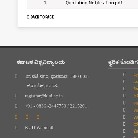
1
Quotation Notification.pdf
BACK TO PAGE
ತ್ವರಿತ ಕೊಂಡಿ
ಕರ್ನಾಟಕ ವಿಶ್ವವಿದ್ಯಾಲಯ
ಇ-
ಪಾವಟೆ ನಗರ, ಧಾರವಾಡ - 580 003.
ಎಸ
ಕರ್ನಾಟಕ, ಭಾರತ.
ಡಿ
ಯು
registrar@kud.ac.in
ಎನ
+91 - 0836 -2447750 / 2215201
ಎನ
ಎಮ
ಯು
KUD Webmail
ವಿದ