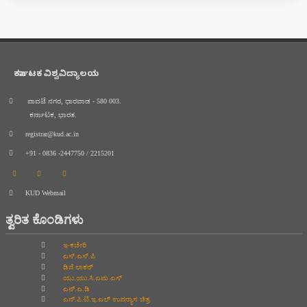
ಕರ್ನಾಟಕ ವಿಶ್ವವಿದ್ಯಾಲಯ
ಪಾವಟೆ ನಗರ, ಧಾರವಾಡ - 580 003.
ಕರ್ನಾಟಕ, ಭಾರತ.
registrar@kud.ac.in
+91 - 0836 -2447750 / 2215201
KUD Webmail
ತ್ವರಿತ ಕೊಂಡಿಗಳು
ಇ-ಕಚೇರಿ
ಎಸ್.ಎಸ್.ಪಿ
ಡಿಜಿ ಲಾಕರ್
ಯು.ಯು.ಸಿ.ಎಮ.ಎಸ್
ಎನ್.ಎ.ಡಿ
ಎನ್.ಪಿ.ಟಿ.ಇ.ಎಲ್‌ ಉಪನ್ಯಾಸ ಚಿತ್ರ