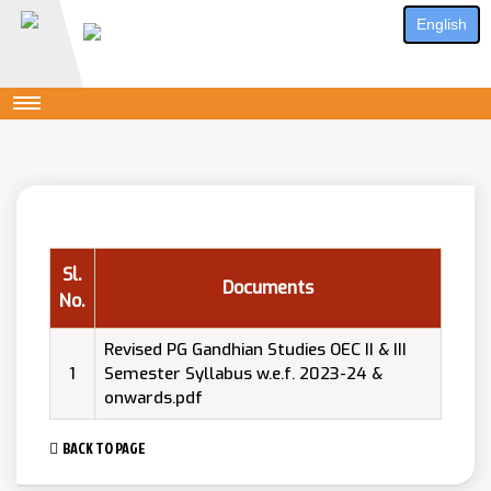
English
Sl.
Documents
No.
Revised PG Gandhian Studies OEC II & III
1
Semester Syllabus w.e.f. 2023-24 &
onwards.pdf
BACK TO PAGE