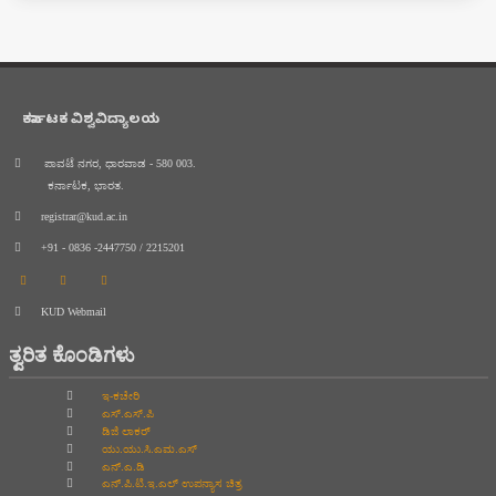
ಕರ್ನಾಟಕ ವಿಶ್ವವಿದ್ಯಾಲಯ
ಪಾವಟೆ ನಗರ, ಧಾರವಾಡ - 580 003.
ಕರ್ನಾಟಕ, ಭಾರತ.
registrar@kud.ac.in
+91 - 0836 -2447750 / 2215201
KUD Webmail
ತ್ವರಿತ ಕೊಂಡಿಗಳು
ಇ-ಕಚೇರಿ
ಎಸ್.ಎಸ್.ಪಿ
ಡಿಜಿ ಲಾಕರ್
ಯು.ಯು.ಸಿ.ಎಮ.ಎಸ್
ಎನ್.ಎ.ಡಿ
ಎನ್.ಪಿ.ಟಿ.ಇ.ಎಲ್‌ ಉಪನ್ಯಾಸ ಚಿತ್ರ