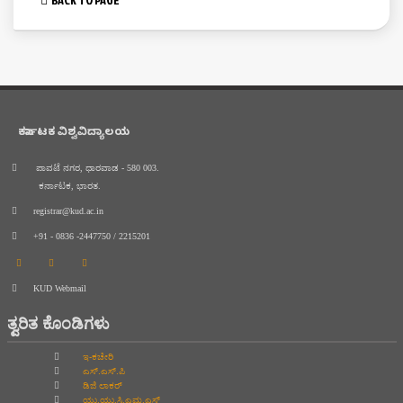
ಕರ್ನಾಟಕ ವಿಶ್ವವಿದ್ಯಾಲಯ
ಪಾವಟೆ ನಗರ, ಧಾರವಾಡ - 580 003.
ಕರ್ನಾಟಕ, ಭಾರತ.
registrar@kud.ac.in
+91 - 0836 -2447750 / 2215201
KUD Webmail
ತ್ವರಿತ ಕೊಂಡಿಗಳು
ಇ-ಕಚೇರಿ
ಎಸ್.ಎಸ್.ಪಿ
ಡಿಜಿ ಲಾಕರ್
ಯು.ಯು.ಸಿ.ಎಮ.ಎಸ್