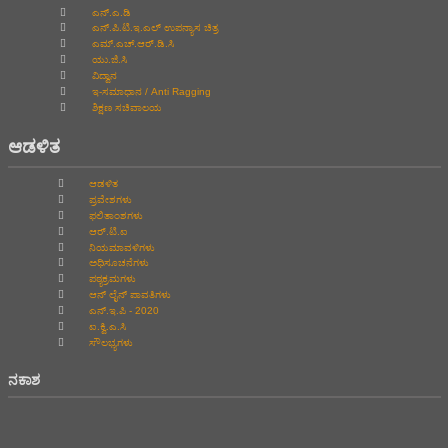
ಎನ್.ಎ.ಡಿ
ಎನ್.ಪಿ.ಟಿ.ಇ.ಎಲ್‌ ಉಪನ್ಯಾಸ ಚಿತ್ರ
ಎಮ್.ಎಚ್.ಆರ್.ಡಿ.ಸಿ
ಯು.ಜಿ.ಸಿ
ವಿದ್ವಾನ
ಇ-ಸಮಾಧಾನ / Anti Ragging
ಶಿಕ್ಷಣ ಸಚಿವಾಲಯ
ಆಡಳಿತ
ಆಡಳಿತ
ಪ್ರವೇಶಗಳು
ಫಲಿತಾಂಶಗಳು
ಆರ್.ಟಿ.ಐ
ನಿಯಮಾವಳಿಗಳು
ಅಧಿಸೂಚನೆಗಳು
ಪಠ್ಯಕ್ರಮಗಳು
ಆನ್‌ ಲೈನ್‌ ಪಾವತಿಗಳು
ಎನ್.ಇ.ಪಿ - 2020
ಐ.ಕ್ವಿ.ಎ.ಸಿ
ಸೌಲಭ್ಯಗಳು
ನಕಾಶ