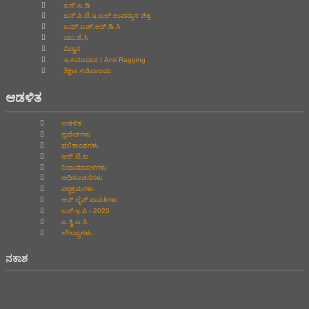
ಎನ್.ಎ.ಡಿ
ಎನ್.ಪಿ.ಟಿ.ಇ.ಎಲ್‌ ಉಪನ್ಯಾಸ ಚಿತ್ರ
ಎಮ್.ಎಚ್.ಆರ್.ಡಿ.ಸಿ
ಯು.ಜಿ.ಸಿ
ವಿದ್ವಾನ
ಇ-ಸಮಾಧಾನ / Anti Ragging
ಶಿಕ್ಷಣ ಸಚಿವಾಲಯ
ಆಡಳಿತ
ಆಡಳಿತ
ಪ್ರವೇಶಗಳು
ಫಲಿತಾಂಶಗಳು
ಆರ್.ಟಿ.ಐ
ನಿಯಮಾವಳಿಗಳು
ಅಧಿಸೂಚನೆಗಳು
ಪಠ್ಯಕ್ರಮಗಳು
ಆನ್‌ ಲೈನ್‌ ಪಾವತಿಗಳು
ಎನ್.ಇ.ಪಿ - 2020
ಐ.ಕ್ವಿ.ಎ.ಸಿ
ಸೌಲಭ್ಯಗಳು
ನಕಾಶ