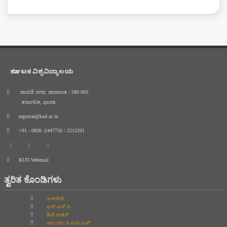
ಕರ್ನಾಟಕ ವಿಶ್ವವಿದ್ಯಾಲಯ
ಪಾವಟೆ ನಗರ, ಧಾರವಾಡ - 580 003.
ಕರ್ನಾಟಕ, ಭಾರತ.
registrar@kud.ac.in
+91 - 0836 -2447750 / 2215201
KUD Webmail
ತ್ವರಿತ ಕೊಂಡಿಗಳು
ಇ-ಕಚೇರಿ
ಎಸ್.ಎಸ್.ಪಿ
ಡಿಜಿ ಲಾಕರ್
ಯು.ಯು.ಸಿ.ಎಮ.ಎಸ್